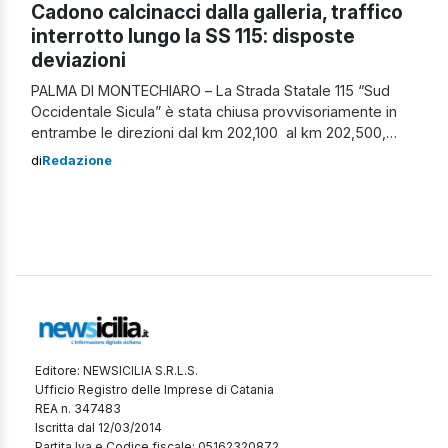
Cadono calcinacci dalla galleria, traffico
interrotto lungo la SS 115: disposte
deviazioni
PALMA DI MONTECHIARO – La Strada Statale 115 “Sud
Occidentale Sicula” è stata chiusa provvisoriamente in
entrambe le direzioni dal km 202,100 al km 202,500,
all’altezza di Palma di Montechiaro, in provincia di
di
Redazione
Agrigento. A renderlo noto è stata l’Anas, attraverso un
comunicato pubblicato sul proprio sito ufficiale. “La
chiusura si è resa necessaria per […]
Editore: NEWSICILIA S.R.L.S.
Ufficio Registro delle Imprese di Catania
REA n. 347483
Iscritta dal 12/03/2014
Partita Iva e Codice fiscale: 05162320872