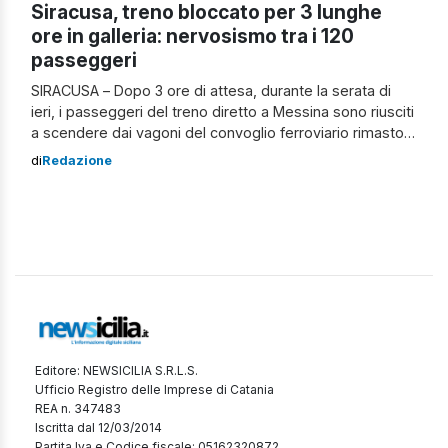
Siracusa, treno bloccato per 3 lunghe
ore in galleria: nervosismo tra i 120
passeggeri
SIRACUSA – Dopo 3 ore di attesa, durante la serata di
ieri, i passeggeri del treno diretto a Messina sono riusciti
a scendere dai vagoni del convoglio ferroviario rimasto
all’interno della galleria che collega contrada Targia da
di
Redazione
Fusco a Siracusa. Un incubo per i 120 passeggeri, di cui 3
neonati e due bambini, che si […]
Editore: NEWSICILIA S.R.L.S.
Ufficio Registro delle Imprese di Catania
REA n. 347483
Iscritta dal 12/03/2014
Partita Iva e Codice fiscale: 05162320872