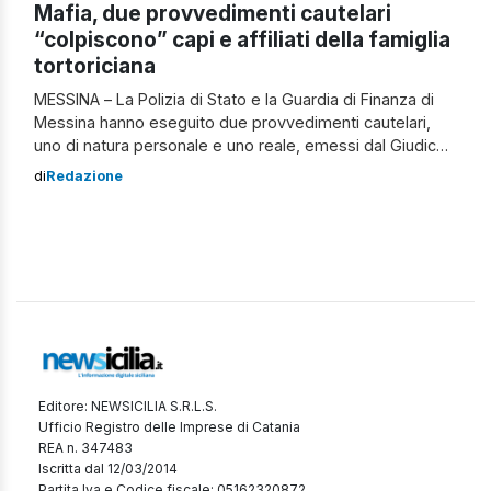
Mafia, due provvedimenti cautelari
“colpiscono” capi e affiliati della famiglia
tortoriciana
MESSINA – La Polizia di Stato e la Guardia di Finanza di
Messina hanno eseguito due provvedimenti cautelari,
uno di natura personale e uno reale, emessi dal Giudice
per le Indagini Preliminari del Tribunale su richiesta della
di
Redazione
Procura Distrettuale Antimafia. Il “colpo” alla famiglia
tortoriciana Le azioni eseguite fanno parte delle indagini
più recenti condotte […]
Editore: NEWSICILIA S.R.L.S.
Ufficio Registro delle Imprese di Catania
REA n. 347483
Iscritta dal 12/03/2014
Partita Iva e Codice fiscale: 05162320872