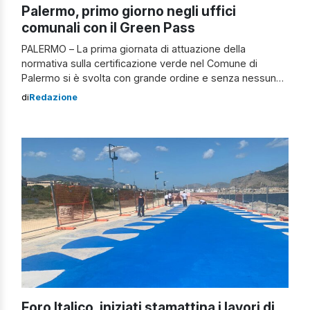
Palermo, primo giorno negli uffici
comunali con il Green Pass
PALERMO – La prima giornata di attuazione della
normativa sulla certificazione verde nel Comune di
Palermo si è svolta con grande ordine e senza nessuna
problematica speciale. “Esprimo un sentito
di
Redazione
ringraziamento a tutte le strutture comunali – ha
dichiarato il sindaco Leoluca Orlando – che, senza alcun
problema, sono riuscite a garantire il rispetto della […]
Foro Italico, iniziati stamattina i lavori di