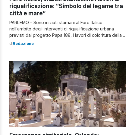
riqualificazione: “Simbolo del legame tra
città e mare”
PARLEMO – Sono iniziati stamani al Foro Italico,
nell’ambito degli interventi di riqualificazione urbana
previsti dal progetto Papa 188, i lavori di coloritura della
vecchia pavimentazione lato mare e lato monte. I lavori
di
Redazione
sono effettuati in house, da personale della Reset.
“Un’ulteriore testimonianza dell’impegno
dell’amministrazione comunale – dichiarano il
Vicesindaco Fabio Giambrone e l’assessore
Sergio Marino – per […]