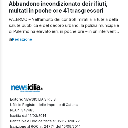
Abbandono incondizionato dei rifiuti,
multati in poche ore 41 trasgressori
PALERMO – Nell’ambito dei controlli mirati alla tutela della
salute pubblica e del decoro urbano, la polizia municipale
di Palermo ha elevato ieri, in poche ore – in un intervento
predisposto per contrasto all’abbandono incondizionato
di
Redazione
dei rifiuti – 41 verbali, in tre distinte zone della città,
appena bonificate dal personale della Rap. In via Ernesto
[…]
Editore: NEWSICILIA S.R.L.S.
Ufficio Registro delle Imprese di Catania
REA n. 347483
Iscritta dal 12/03/2014
Partita Iva e Codice fiscale: 05162320872
Iscrizione al ROC: n. 24774 del 10/09/2014