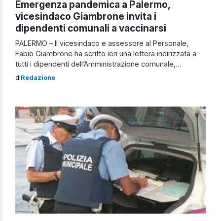
Emergenza pandemica a Palermo,
vicesindaco Giambrone invita i
dipendenti comunali a vaccinarsi
PALERMO – Il vicesindaco e assessore al Personale,
Fabio Giambrone ha scritto ieri una lettera indirizzata a
tutti i dipendenti dell’Amministrazione comunale,
invitandoli a vaccinarsi. “L’emergenza pandemica – rileva
di
Redazione
Giambrone – purtroppo torna a preoccupare e a farci
temere una riacutizzazione da contrastare con
responsabilità e determinazione. Per ultimo, il caso della
bimba di 11 […]