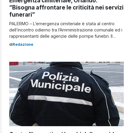
Emergenza cimiteriale, Orlando:
“Bisogna affrontare le criticità nei servizi
funerari”
PALERMO – L’emergenza cimiteriale è stata al centro
dell’incontro odierno tra l’Amministrazione comunale ed i
rappresentanti delle agenzie delle pompe funebri. Il
sindaco Leoluca Orlando e l’assessore ai Cimiteri,
di
Redazione
Antonino Sala – dopo aver sentito gli assessori al
Personale, Fabio Giambrone e l’assessora al
decentramento Giovanna Marano – hanno concordato
con l’associazione di categoria che, […]