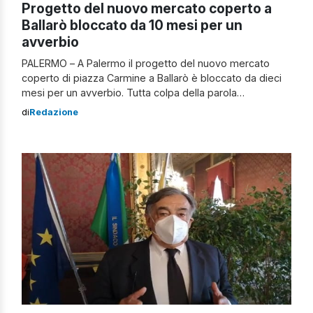
Progetto del nuovo mercato coperto a
Ballarò bloccato da 10 mesi per un
avverbio
PALERMO – A Palermo il progetto del nuovo mercato
coperto di piazza Carmine a Ballarò è bloccato da dieci
mesi per un avverbio. Tutta colpa della parola
prioritariamente inserita nel vecchio regolamento.
di
Redazione
Progetto bloccato da 10 mesi per un avverbio Sarebbe a
rischio di irregolarità secondo un parere della stessa
segreteria generale del Comune. Con […]