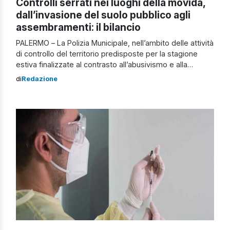
Controlli serrati nei luoghi della movida,
dall’invasione del suolo pubblico agli
assembramenti: il bilancio
PALERMO – La Polizia Municipale, nell’ambito delle attività
di controllo del territorio predisposte per la stagione
estiva finalizzate al contrasto all’abusivismo e alla
verifica del rispetto delle misure di contenimento del
di
Redazione
virus Covid-19 in ambito movida, la scorsa notte ha
effettuato numerosi controlli. La pattuglia composta da 6
agenti appartenenti al CAEP, nucleo controllo attività […]