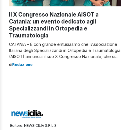
Il X Congresso Nazionale AISOT a
Catania: un evento dedicato agli
Specializzandi in Ortopedia e
Traumatologia
CATANIA – È con grande entusiasmo che l’Associazione
Italiana degli Specializzandi in Ortopedia e Traumatologia
(AISOT) annuncia il suo X Congresso Nazionale, che si
terrà il 3 e 4 maggio 2024 nel prestigioso Grand Hotel
di
Redazione
Baia Verde di Catania. Sotto la presidenza del Dott.
Marco Sapienza, l’evento rappresenterà un’occasione di
apprendimento, confronto e crescita professionale. […]
Editore: NEWSICILIA S.R.L.S.