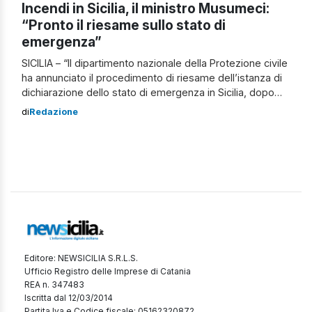
Incendi in Sicilia, il ministro Musumeci:
“Pronto il riesame sullo stato di
emergenza”
SICILIA – “Il dipartimento nazionale della Protezione civile
ha annunciato il procedimento di riesame dell’istanza di
dichiarazione dello stato di emergenza in Sicilia, dopo
che la Regione avrà trasmesso a Roma la
di
Redazione
documentazione necessaria. In tale contesto, il capo del
dipartimento regionale ha comunicato di avere
sollecitato i sindaci dei Comuni coinvolti a produrre i […]
Editore: NEWSICILIA S.R.L.S.
Ufficio Registro delle Imprese di Catania
REA n. 347483
Iscritta dal 12/03/2014
Partita Iva e Codice fiscale: 05162320872