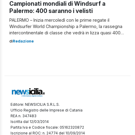
Campionati mondiali di Windsurf a
Palermo: 400 saranno i velisti
PALERMO – Inizia mercoledì con le prime regate il
Windsurfer World Championship a Palermo, la rassegna
intercontinentale di classe che vedrà in lizza quasi 400
velisti in rappresentanza di 25 nazioni con italiani e
di
Redazione
australiani in maggioranza. La manifestazione è stata
presentata nella sede del Circolo Roggero di Lauria che
collabora con il circolo Albaria, […]
Editore: NEWSICILIA S.R.L.S.
Ufficio Registro delle Imprese di Catania
REA n. 347483
Iscritta dal 12/03/2014
Partita Iva e Codice fiscale: 05162320872
Iscrizione al ROC: n. 24774 del 10/09/2014