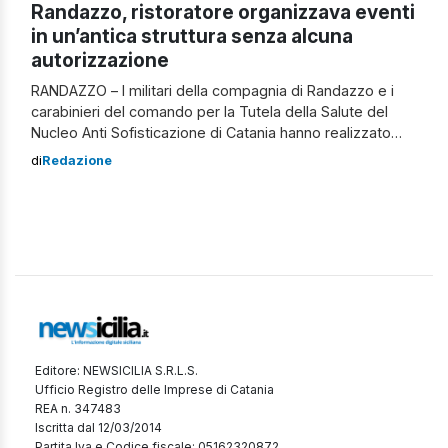
Randazzo, ristoratore organizzava eventi
in un’antica struttura senza alcuna
autorizzazione
RANDAZZO – I militari della compagnia di Randazzo e i
carabinieri del comando per la Tutela della Salute del
Nucleo Anti Sofisticazione di Catania hanno realizzato
delle attività di controllo straordinario del territorio nel
di
Redazione
settore igienico-sanitario. Durante questi controlli, hanno
sanzionato il titolare di un’attività di ristorazione, un
53enne residente a Linguaglossa, proprio per mancanza
[…]
Editore: NEWSICILIA S.R.L.S.
Ufficio Registro delle Imprese di Catania
REA n. 347483
Iscritta dal 12/03/2014
Partita Iva e Codice fiscale: 05162320872