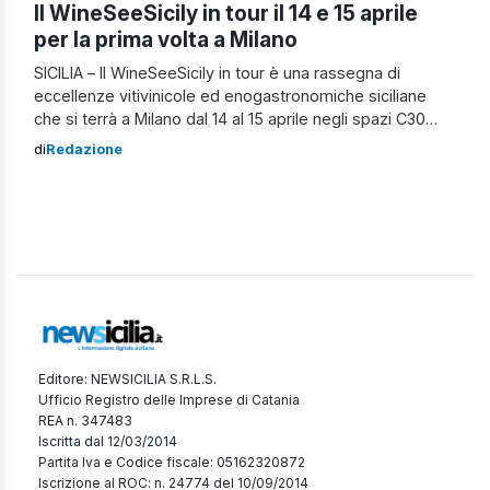
Il WineSeeSicily in tour il 14 e 15 aprile
per la prima volta a Milano
SICILIA – Il WineSeeSicily in tour è una rassegna di
eccellenze vitivinicole ed enogastronomiche siciliane
che si terrà a Milano dal 14 al 15 aprile negli spazi C30
OneDay Group in viale Cassala 30. L’evento è
di
Redazione
organizzato da Wine Sicily e Vinhood, con il sostegno
dell’assessorato regionale al Turismo, e si rivolge a
produttori, operatori […]
Editore: NEWSICILIA S.R.L.S.
Ufficio Registro delle Imprese di Catania
REA n. 347483
Iscritta dal 12/03/2014
Partita Iva e Codice fiscale: 05162320872
Iscrizione al ROC: n. 24774 del 10/09/2014