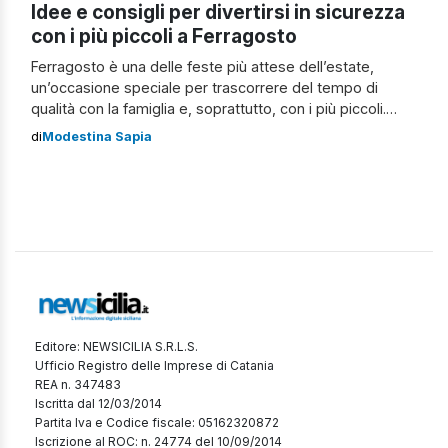
Idee e consigli per divertirsi in sicurezza
con i più piccoli a Ferragosto
Ferragosto è una delle feste più attese dell’estate,
un’occasione speciale per trascorrere del tempo di
qualità con la famiglia e, soprattutto, con i più piccoli.
Tuttavia, organizzare attività che siano allo stesso
di
Modestina Sapia
tempo divertenti e sicure può essere una sfida. In
questa guida, troverete una serie di idee per far divertire
i bambini in sicurezza, […]
Editore: NEWSICILIA S.R.L.S.
Ufficio Registro delle Imprese di Catania
REA n. 347483
Iscritta dal 12/03/2014
Partita Iva e Codice fiscale: 05162320872
Iscrizione al ROC: n. 24774 del 10/09/2014