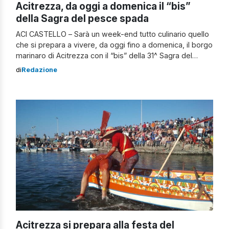
Acitrezza, da oggi a domenica il “bis”
della Sagra del pesce spada
ACI CASTELLO – Sarà un week-end tutto culinario quello
che si prepara a vivere, da oggi fino a domenica, il borgo
marinaro di Acitrezza con il “bis” della 31^ Sagra del
pesce spada. Dopo il primo appuntamento di giugno, lo
di
Redazione
Scalo di alaggio è già pronto ad ospitare ogni sera, a
partire dalle 20, numerosi […]
Acitrezza si prepara alla festa del