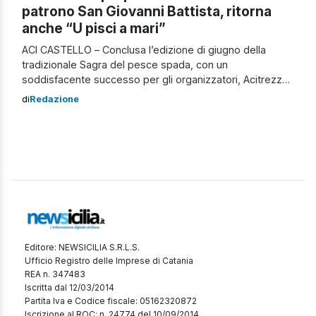
patrono San Giovanni Battista, ritorna
anche “U pisci a mari”
ACI CASTELLO – Conclusa l’edizione di giugno della
tradizionale Sagra del pesce spada, con un
soddisfacente successo per gli organizzatori, Acitrezza
si prepara a vivere la ripresa esterna dei festeggiamenti
di
Redazione
in onore del patrono San Giovanni Battista con la
riproposizione dell’antica pantomima “U pisci a mari“. C’è
grande attesa, quindi, nel borgo marinaro per il […]
Editore: NEWSICILIA S.R.L.S.
Ufficio Registro delle Imprese di Catania
REA n. 347483
Iscritta dal 12/03/2014
Partita Iva e Codice fiscale: 05162320872
Iscrizione al ROC: n. 24774 del 10/09/2014