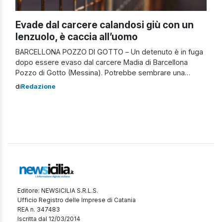
Evade dal carcere calandosi giù con un
lenzuolo, è caccia all’uomo
BARCELLONA POZZO DI GOTTO – Un detenuto è in fuga
dopo essere evaso dal carcere Madia di Barcellona
Pozzo di Gotto (Messina). Potrebbe sembrare una
scena delle più famose serie tv d’azione, eppure è tutto
di
Redazione
vero. Il ricercato ha 34 anni ed è scappato scavalcando il
muro del campetto di calcio presente all’interno della
struttura. […]
Editore: NEWSICILIA S.R.L.S.
Ufficio Registro delle Imprese di Catania
REA n. 347483
Iscritta dal 12/03/2014