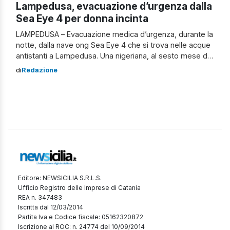
Lampedusa, evacuazione d’urgenza dalla
Sea Eye 4 per donna incinta
LAMPEDUSA – Evacuazione medica d’urgenza, durante la
notte, dalla nave ong Sea Eye 4 che si trova nelle acque
antistanti a Lampedusa. Una nigeriana, al sesto mese di
gravidanza, in condizioni critiche è stata trasbordata sulla
di
Redazione
motovedetta Cp306 della Guardia costiera e sbarcata a
molo Favarolo da dove, con l’ambulanza, è stata
trasferita al Poliambulatorio. […]
Editore: NEWSICILIA S.R.L.S.
Ufficio Registro delle Imprese di Catania
REA n. 347483
Iscritta dal 12/03/2014
Partita Iva e Codice fiscale: 05162320872
Iscrizione al ROC: n. 24774 del 10/09/2014