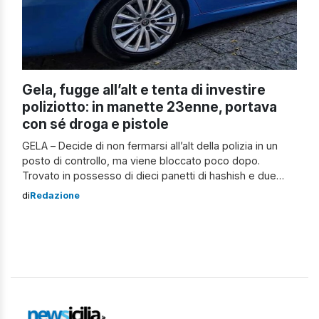
Gela, fugge all’alt e tenta di investire
poliziotto: in manette 23enne, portava
con sé droga e pistole
GELA – Decide di non fermarsi all’alt della polizia in un
posto di controllo, ma viene bloccato poco dopo.
Trovato in possesso di dieci panetti di hashish e due
pistole clandestine. Arrestato 23enne incensurato, colto
di
Redazione
in flagranza di reato per detenzione di armi clandestine e
di sostanze stupefacenti ai fini di spaccio. I fatti L’uomo
[…]