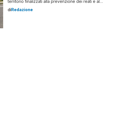
territorio finalizzati alla prevenzione dei reati e al
contrasto dello spaccio di droga, hanno deferito in
di
Redazione
stato di libertà tre palermitani, tra cui una donna, di età
compresa tra i 43 e i 48 anni. Sono tutti noti alle […]