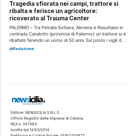
Tragedia sfiorata nei campi, trattore si
ribalta e ferisce un agricoltore:
ricoverato al Trauma Center
PALERMO – Tra Petralia Sottana, Alimena e Resuttano in
contrada Canalotto (provincia di Palermo) un trattore si è
ribaltato ferendo un uomo di 50 anni. Sul posto i vigili del
fuoco, per mettere in sicurezza l’area e aiutare l’uomo.
di
Redazione
Presenti anche i sanitari del 118 che, dopo le prime cure
del caso, hanno trasportato l’agricoltore […]
Editore: NEWSICILIA S.R.L.S.
Ufficio Registro delle Imprese di Catania
REA n. 347483
Iscritta dal 12/03/2014
Partita Iva e Codice fiscale: 05162320872