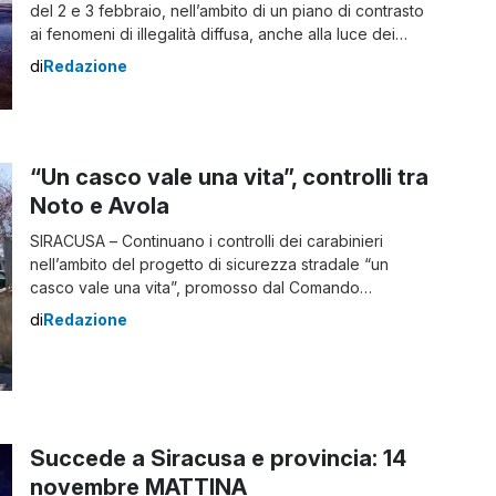
del 2 e 3 febbraio, nell’ambito di un piano di contrasto
ai fenomeni di illegalità diffusa, anche alla luce dei
recenti episodi che hanno colpito attività commerciali in
di
Redazione
provincia. L’obiettivo è stato quello di rafforzare la
presenza sul territorio e prevenire ulteriori reati, con
un’azione mirata nelle […]
“Un casco vale una vita”, controlli tra
Noto e Avola
SIRACUSA – Continuano i controlli dei carabinieri
nell’ambito del progetto di sicurezza stradale “un
casco vale una vita”, promosso dal Comando
Provinciale di Siracusa, finalizzato alla sensibilizzazione
di
Redazione
dei giovani all’uso del casco e a dare concretezza alla
prevenzione e repressione degli illeciti in materia di
circolazione stradale. I controlli tra Noto e Avola In
particolare, […]
Succede a Siracusa e provincia: 14
novembre MATTINA