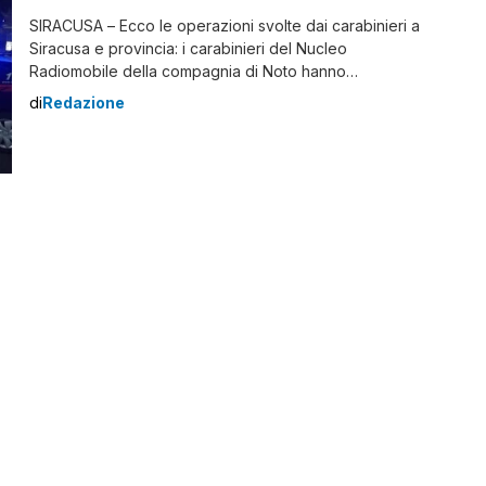
SIRACUSA – Ecco le operazioni svolte dai carabinieri a
Siracusa e provincia: i carabinieri del Nucleo
Radiomobile della compagnia di Noto hanno
incrementato il numero di servizi esterni finalizzati al
di
Redazione
controllo della circolazione stradale e al contrasto del
fenomeno della guida in stato di ebbrezza alcolica. Nel
solo comune di Rosolini, in orario notturno, i carabinieri,
utilizzando l’etilometro in […]