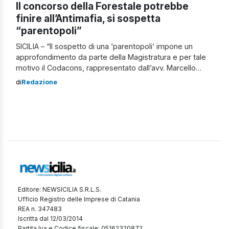
Il concorso della Forestale potrebbe
finire all’Antimafia, si sospetta
“parentopoli”
SICILIA – “Il sospetto di una ‘parentopoli‘ impone un
approfondimento da parte della Magistratura e per tale
motivo il Codacons, rappresentato dall’avv. Marcello
Drago dell’Ufficio Legale Regionale, annuncia un esposto
di
Redazione
alla Procura della Repubblica affinché sia fatta piena luce
sulla vicenda e sia garantita l’effettiva applicazione dei
principi di imparzialità, trasparenza e pari opportunità a
tutela […]
Editore: NEWSICILIA S.R.L.S.
Ufficio Registro delle Imprese di Catania
REA n. 347483
Iscritta dal 12/03/2014
Partita Iva e Codice fiscale: 05162320872