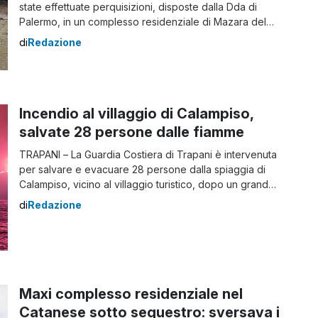
state effettuate perquisizioni, disposte dalla Dda di
Palermo, in un complesso residenziale di Mazara del
Vallo (TP). Questa attività investigativa, svolta dalla
di
Redazione
polizia e dai carabinieri, rientra nelle indagini sulla rete
dei fiancheggiatori di Matteo Messina Denaro. Il
provvedimento nasce dagli accertamenti dello Sco che
[…]
Incendio al villaggio di Calampiso,
salvate 28 persone dalle fiamme
TRAPANI – La Guardia Costiera di Trapani è intervenuta
per salvare e evacuare 28 persone dalla spiaggia di
Calampiso, vicino al villaggio turistico, dopo un grande
incendio che ha colpito il complesso residenziale a San
di
Redazione
Vito Lo Capo. L’incendio è iniziato intorno alle 02:35 di
notte, alimentato da un caldo vento di scirocco. Nel
complesso […]
Maxi complesso residenziale nel
Catanese sotto sequestro: sversava i