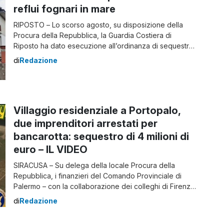
reflui fognari in mare
RIPOSTO – Lo scorso agosto, su disposizione della
Procura della Repubblica, la Guardia Costiera di
Riposto ha dato esecuzione all’ordinanza di sequestro
preventivo emessa dal gip di Catania di un complesso
di
Redazione
residenziale edificato sul finire degli anni ’80 e
costituito da 19 palazzine, per un totale di circa 200
appartamenti suddivisi in 5 plessi, all’interno […]
Villaggio residenziale a Portopalo,
due imprenditori arrestati per
bancarotta: sequestro di 4 milioni di
euro – IL VIDEO
SIRACUSA – Su delega della locale Procura della
Repubblica, i finanzieri del Comando Provinciale di
Palermo – con la collaborazione dei colleghi di Firenze,
Prato e Viareggio – hanno dato esecuzione a
di
Redazione
un’ordinanza di applicazione di misure cautelari
emessa dal G.I.P. del Tribunale del capoluogo siciliano