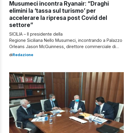
Musumeci incontra Ryanair: “Draghi
elimini la ‘tassa sul turismo’ per
accelerare la ripresa post Covid del
settore”
SICILIA – Il presidente della
Regione Siciliana Nello Musumeci, incontrando a Palazzo
Orleans Jason McGuinness, direttore commerciale di
Ryanair, la prima compagnia aerea in Italia e fra le prime
di
Redazione
in Europa ha affermato che è necessario “eliminare la
‘tassa sul turismo‘ in tutti gli aeroporti italiani, così da
accelerare la ripresa post-Covid del settore“. “In tal
senso – continua […]