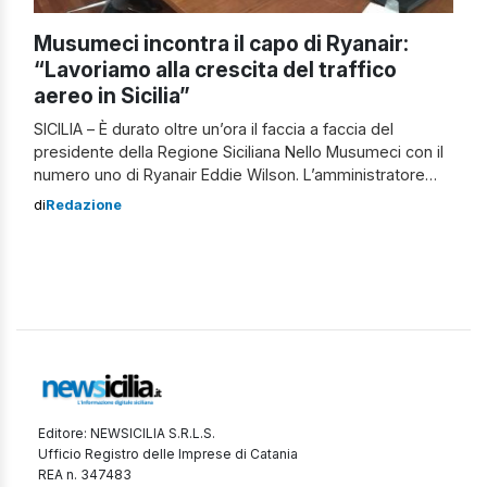
Musumeci incontra il capo di Ryanair:
“Lavoriamo alla crescita del traffico
aereo in Sicilia”
SICILIA – È durato oltre un’ora il faccia a faccia del
presidente della Regione Siciliana Nello Musumeci con il
numero uno di Ryanair Eddie Wilson. L’amministratore
delegato della compagnia aerea – leader europea del
di
Redazione
segmento low-cost – è venuto apposta da Dublino per
consolidare i rapporti con il governatore dell’Isola, molto
interessato alla crescita dei […]
Editore: NEWSICILIA S.R.L.S.
Ufficio Registro delle Imprese di Catania
REA n. 347483