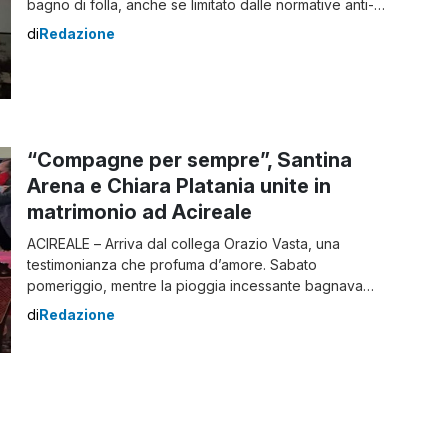
bagno di folla, anche se limitato dalle normative anti-
Covid, all’Arena Argentina, in occasione della
di
Redazione
conclusione della Prima edizione del ‘KinEst fest’, il
festival sul cinema dell’est europeo ideato e
organizzato da Santina Arena e Chiara Platania, […]
“Compagne per sempre”, Santina
Arena e Chiara Platania unite in
matrimonio ad Acireale
ACIREALE – Arriva dal collega Orazio Vasta, una
testimonianza che profuma d’amore. Sabato
pomeriggio, mentre la pioggia incessante bagnava
l’acese e dintorni, e la vulcanessa Etna si apprestava
di
Redazione
all’ennesimo parossismo dell’anno, ad Acireale (in
provincia di Catania), presso il chiostro del comune sito
in piazza Peppino Impastato, Santina Arena e Chiara
Platania hanno potuto ufficializzare […]