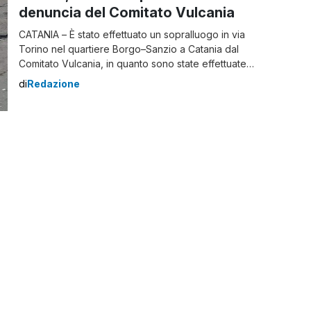
denuncia del Comitato Vulcania
CATANIA – È stato effettuato un sopralluogo in via
Torino nel quartiere Borgo–Sanzio a Catania dal
Comitato Vulcania, in quanto sono state effettuate
diverse segnalazioni dai cittadini, a causa della
di
Redazione
situazione critica in cui si trova la strada. Sono presenti
delle buche che si sono vistosamente allargate con le
precipitazioni degli ultimi giorni e si […]