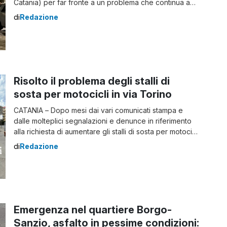
Catania) per far fronte a un problema che continua a
persistere da troppo tempo, nonostante siano
di
Redazione
avvenute molteplici segnalazioni dagli stessi. Le parole
del Comitato Vulcania “Quattro mesi sono passati e
ancora non si vede la luce, nel vero […]
Risolto il problema degli stalli di
sosta per motocicli in via Torino
CATANIA – Dopo mesi dai vari comunicati stampa e
dalle molteplici segnalazioni e denunce in riferimento
alla richiesta di aumentare gli stalli di sosta per motocicli
in via Torino, nella zona del quartiere Borgo Sanzio di
di
Redazione
Catania, si è arrivati a una soluzione. La zona è
altamente trafficata e piena di negozi, scuole, uffici e
[…]
Emergenza nel quartiere Borgo-
Sanzio, asfalto in pessime condizioni: