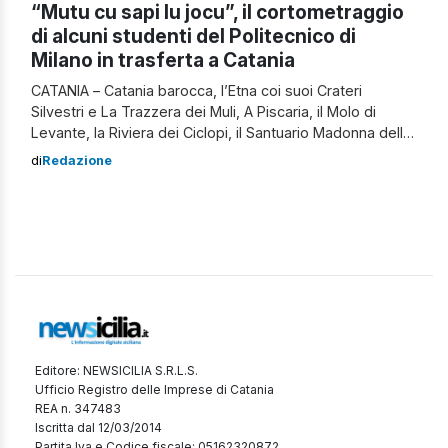
“Mutu cu sapi lu jocu”, il cortometraggio
di alcuni studenti del Politecnico di
Milano in trasferta a Catania
CATANIA – Catania barocca, l’Etna coi suoi Crateri
Silvestri e La Trazzera dei Muli, A Piscaria, il Molo di
Levante, la Riviera dei Ciclopi, il Santuario Madonna della
Sciara di Mompilieri, un pranzo familiare. Sono i luoghi
di
Redazione
suggestivi che hanno ispirato Erika Caffo, Marta Caniato,
Marco Coretti, Andrea Martinelli, Benedetta Ricciardi e
Ludovica Villani, studenti […]
Editore: NEWSICILIA S.R.L.S.
Ufficio Registro delle Imprese di Catania
REA n. 347483
Iscritta dal 12/03/2014
Partita Iva e Codice fiscale: 05162320872