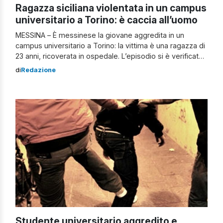
Ragazza siciliana violentata in un campus
universitario a Torino: è caccia all’uomo
MESSINA – È messinese la giovane aggredita in un
campus universitario a Torino: la vittima è una ragazza di
23 anni, ricoverata in ospedale. L’episodio si è verificato
ieri sera poco dopo la mezzanotte nella residenza
di
Redazione
“Paolo Borsellino”, situata nei pressi del Politecnico e
gestita dall’Edisu (Ente Regionale per il Diritto allo Studio
Universitario). La polizia […]
Studente universitario aggredito e