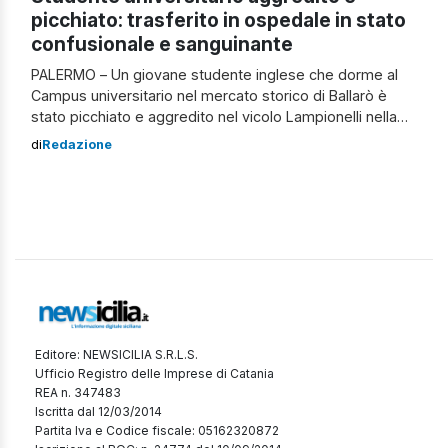
picchiato: trasferito in ospedale in stato
confusionale e sanguinante
PALERMO – Un giovane studente inglese che dorme al
Campus universitario nel mercato storico di Ballarò è
stato picchiato e aggredito nel vicolo Lampionelli nella
zona di via Maqueda a Palermo. Il giovane avrebbe
di
Redazione
chiesto aiuto ai residenti e uno di loro l’avrebbe
soccorso. Poi sarebbero stati chiamati gli agenti della
polizia, ai quali lo […]
Editore: NEWSICILIA S.R.L.S.
Ufficio Registro delle Imprese di Catania
REA n. 347483
Iscritta dal 12/03/2014
Partita Iva e Codice fiscale: 05162320872