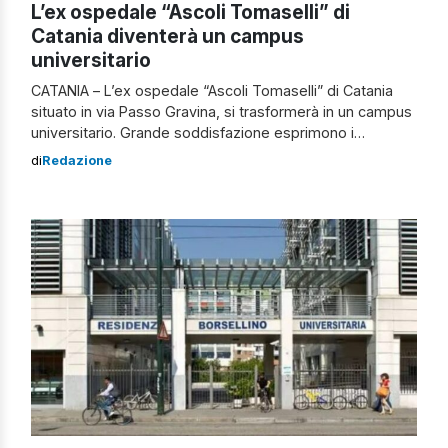
L’ex ospedale “Ascoli Tomaselli” di
Catania diventerà un campus
universitario
CATANIA – L’ex ospedale “Ascoli Tomaselli” di Catania
situato in via Passo Gravina, si trasformerà in un campus
universitario. Grande soddisfazione esprimono i
sindacati Cgil, Sunia e Udu (di matrice studentesca), ma
di
Redazione
chiedono al tempo stesso, tempistiche veloci per l’iter
burocratico previsto, affinché si raggiunga l’obiettivo il
più velocemente possibile. Le dichiarazioni dei referenti
sindacali […]