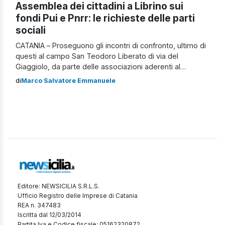
Assemblea dei cittadini a Librino sui
fondi Pui e Pnrr: le richieste delle parti
sociali
CATANIA – Proseguono gli incontri di confronto, ultimo di
questi al campo San Teodoro Liberato di via del
Giaggiolo, da parte delle associazioni aderenti al
Comitato di proposta parco Monte Po Vallone Acquicella,
di
Marco Salvatore Emmanuele
al Coordinamento Iniziative e Monitoraggio Pnrr,
all’Osservatorio Urbano e Laboratorio Politico e dal
Comitato Librino Attivo, riguardo lo stato in essere sui
progetti […]
Editore: NEWSICILIA S.R.L.S.
Ufficio Registro delle Imprese di Catania
REA n. 347483
Iscritta dal 12/03/2014
Partita Iva e Codice fiscale: 05162320872