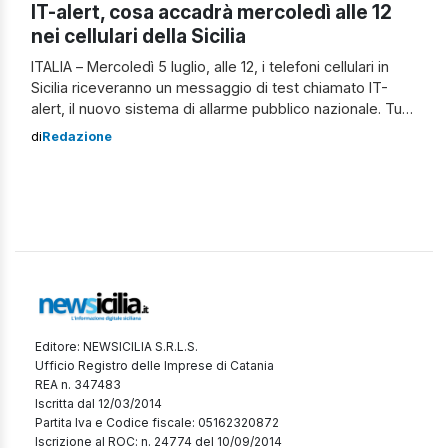
IT-alert, cosa accadrà mercoledì alle 12
nei cellulari della Sicilia
ITALIA – Mercoledì 5 luglio, alle 12, i telefoni cellulari in
Sicilia riceveranno un messaggio di test chiamato IT-
alert, il nuovo sistema di allarme pubblico nazionale. Tutti
i dispositivi collegati alle celle di telefonia mobile
di
Redazione
sull’Isola emetteranno un suono distintivo diverso dalle
normali notifiche a cui siamo abituati. Come funziona IT-
alert Chi riceve il messaggio […]
Editore: NEWSICILIA S.R.L.S.
Ufficio Registro delle Imprese di Catania
REA n. 347483
Iscritta dal 12/03/2014
Partita Iva e Codice fiscale: 05162320872
Iscrizione al ROC: n. 24774 del 10/09/2014