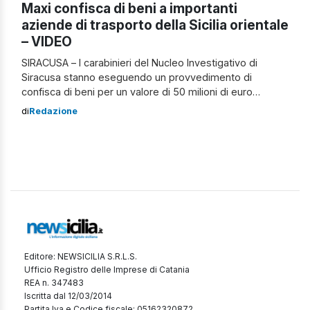
Maxi confisca di beni a importanti
aziende di trasporto della Sicilia orientale
– VIDEO
SIRACUSA – I carabinieri del Nucleo Investigativo di
Siracusa stanno eseguendo un provvedimento di
confisca di beni per un valore di 50 milioni di euro
emesso dalla sezione misure di prevenzione del
di
Redazione
Tribunale di Catania. L’ingente patrimonio, costituito
prevalentemente da importanti aziende di trasporto
operanti nella Sicilia orientale, è ritenuto riconducibile ad
un ergastolano per […]
Editore: NEWSICILIA S.R.L.S.
Ufficio Registro delle Imprese di Catania
REA n. 347483
Iscritta dal 12/03/2014
Partita Iva e Codice fiscale: 05162320872