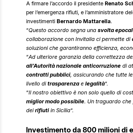
A firmare l’accordo il presidente
Renato
Sch
per l’emergenza rifiuti, e l’amministratore de
investimenti
Bernardo
Mattarella
.
“
Questo accordo segna una
svolta epocal
collaborazione con Invitalia ci permette di
soluzioni che garantiranno efficienza, econo
“
Ad ulteriore garanzia della correttezza de
all’Autorità nazionale anticorruzione
di a
contratti pubblici
, assicurando che tutte l
livello di
trasparenza
e
legalità
“.
“
Il nostro obiettivo è non solo quello di co
miglior modo possibile
. Un traguardo che 
dei
rifiuti
in Sicilia
“.
Investimento da 800 milioni di 