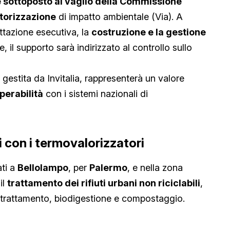
 sottoposto al vaglio della Commissione
utorizzazione
di impatto ambientale (Via). A
ettazione esecutiva, la
costruzione e la gestione
e, il supporto sarà indirizzato al controllo sullo
, gestita da Invitalia, rappresenterà un valore
perabilità
con i sistemi nazionali di
li con i termovalorizzatori
ati a
Bellolampo
, per
Palermo
, e nella zona
il
trattamento dei rifiuti urbani non riciclabili
,
retrattamento, biodigestione e compostaggio.