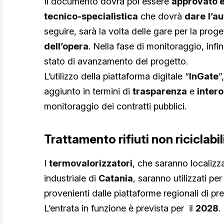
Il documento dovrà poi essere
approvato e
tecnico-specialistica
che dovrà
dare
l’a
seguire, sarà la volta delle gare per la prog
dell’opera
. Nella fase di monitoraggio, infin
stato di avanzamento del progetto.
L’utilizzo della piattaforma digitale “
InGate
”
aggiunto in termini di
trasparenza
e
intero
monitoraggio dei contratti pubblici.
Trattamento rifiuti non riciclabi
I
termovalorizzatori
, che saranno localizz
industriale di
Catania
, saranno utilizzati per 
provenienti dalle piattaforme regionali di p
L’entrata in funzione è prevista per il
2028
.