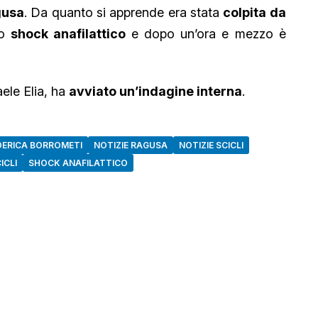
gusa
. Da quanto si apprende era stata
colpita da
lo
shock anafilattico
e dopo un’ora e mezzo è
aele Elia, ha
avviato un’indagine interna
.
DERICA BORROMETI
NOTIZIE RAGUSA
NOTIZIE SCICLI
ICLI
SHOCK ANAFILATTICO