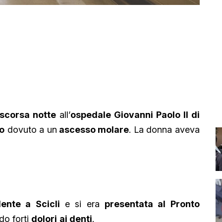
scorsa notte
all’
ospedale Giovanni Paolo II di
co
dovuto a un
ascesso molare
. La donna aveva
ente a Scicli
e si era
presentata al Pronto
do forti
dolori
ai denti
.