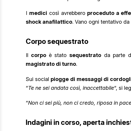
I
medici
così avrebbero
proceduto a effe
shock anafilattico
. Vano ogni tentativo da 
Corpo sequestrato
Il
corpo
è stato
sequestrato
da parte del
magistrato di turno
.
Sui social
piogge di messaggi di cordogl
“
Te ne sei andata così, inaccettabile
“, si le
“
Non ci sei più, non ci credo, riposa in pac
Indagini in corso, aperta inchies