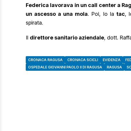
Federica lavorava in un call center a Ra
un ascesso a una mola
. Poi, lo la
tac
, 
spirata.
Il
direttore sanitario aziendale
, dott. Raff
CRONACA RAGUSA
CRONACA SCICLI
EVIDENZA
FE
OSPEDALE GIOVANNI PAOLO II DI RAGUSA
RAGUSA
SC