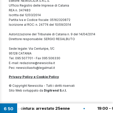
Editore: NEWSICILIA S.R.L.S.
Ufficio Registro delle Imprese di Catania
REA n. 347483
Iscritta dal 12/03/2014
Partita Iva e Codice fiscale: 05162320872
Iscrizione al ROC: n. 24774 del 10/09/2014
Autorizzazione del Tribunale di Catania n. 9 del 14/04/2014
Direttore responsabile: SERGIO REGALBUTO
Sede legale: Via Centuripe, 1/C
95128 CATANIA
Tel. 095 507701 - Fax 095 506330
E-mail: redazione@newsicilia.it
Pec: newsiciliasrls@legalmail.it
Privacy Policy e Cookie Policy
© Copyright Newsicilia - Tutti i diritti riservati
Sito Web sviluppato da
Digitrend S.r.l.
•
ata nella cintura: arrestato 25enne
19:00 - Cr
6
50