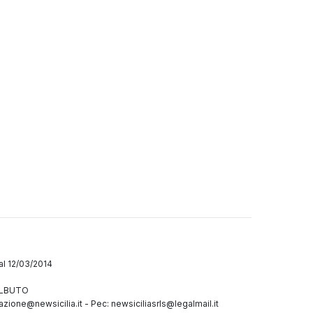
dal 12/03/2014
GALBUTO
azione@newsicilia.it
-
Pec: newsiciliasrls@legalmail.it