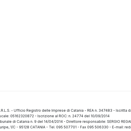
.R.L.S.
-
Ufficio Registro delle Imprese di Catania
-
REA n. 347483
-
Iscritta 
fiscale: 05162320872
-
Iscrizione al ROC: n. 24774 del 10/09/2014
ibunale di Catania n. 9 del 14/04/2014
-
Direttore responsabile: SERGIO RE
uripe, 1/C
-
95128 CATANIA
-
Tel. 095 507701 - Fax 095 506330
-
E-mail: red