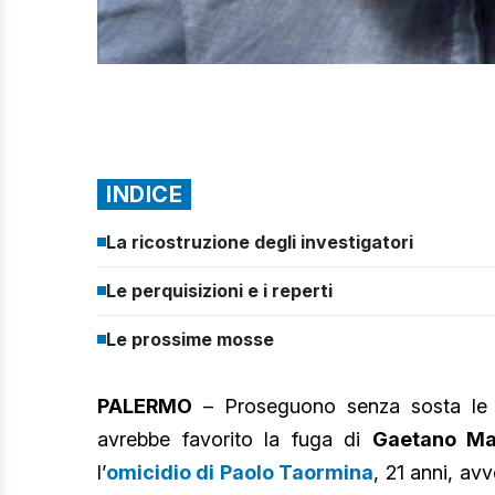
INDICE
La ricostruzione degli investigatori
Le perquisizioni e i reperti
Le prossime mosse
PALERMO
– Proseguono senza sosta le in
avrebbe favorito la fuga di
Gaetano Ma
l’
omicidio di Paolo Taormina
, 21 anni, av