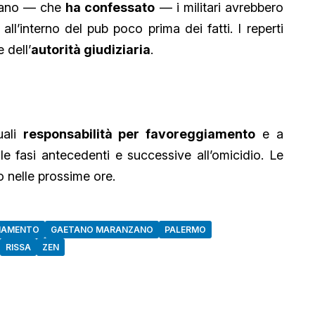
nzano — che
ha confessato
— i militari avrebbero
l’interno del pub poco prima dei fatti. I reperti
 dell’
autorità giudiziaria
.
uali
responsabilità per favoreggiamento
e a
lle fasi antecedenti e successive all’omicidio. Le
o nelle prossime ore.
IAMENTO
GAETANO MARANZANO
PALERMO
RISSA
ZEN