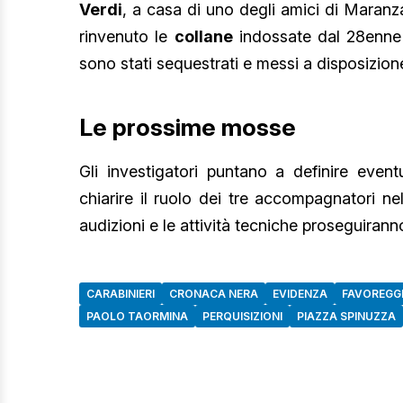
Verdi
, a casa di uno degli amici di Mara
rinvenuto le
collane
indossate dal 28enne al
sono stati sequestrati e messi a disposizione
Le prossime mosse
Gli investigatori puntano a definire event
chiarire il ruolo dei tre accompagnatori ne
audizioni e le attività tecniche proseguirann
CARABINIERI
CRONACA NERA
EVIDENZA
FAVOREGG
PAOLO TAORMINA
PERQUISIZIONI
PIAZZA SPINUZZA