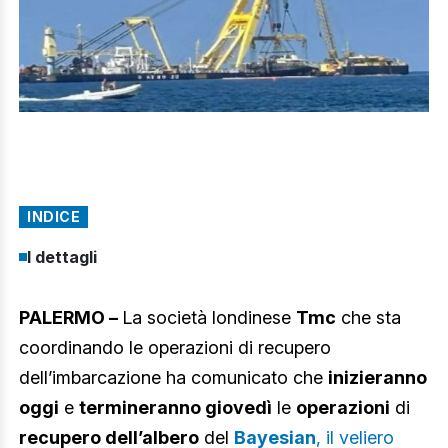
INDICE
I dettagli
PALERMO –
La società londinese
Tmc
che sta
coordinando le operazioni di recupero
dell’imbarcazione ha comunicato che
inizieranno
oggi
e
termineranno giovedì
le
operazioni
di
recupero dell’albero
del
Bayesian
, il veliero