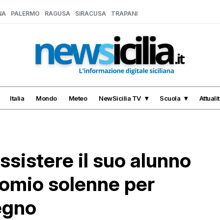
NA
PALERMO
RAGUSA
SIRACUSA
TRAPANI
Italia
Mondo
Meteo
NewSicilia TV
Scuola
Attuali
assistere il suo alunno
comio solenne per
egno