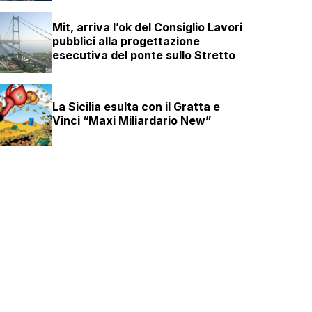
Mit, arriva l’ok del Consiglio Lavori
pubblici alla progettazione
esecutiva del ponte sullo Stretto
La Sicilia esulta con il Gratta e
Vinci “Maxi Miliardario New”