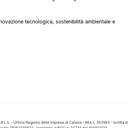
nnovazione tecnologica, sostenibilità ambientale e
.R.L.S.
-
Ufficio Registro delle Imprese di Catania
-
REA n. 347483
-
Iscritta 
fiscale: 05162320872
-
Iscrizione al ROC: n. 24774 del 10/09/2014