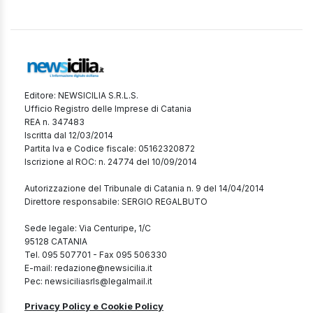
Editore: NEWSICILIA S.R.L.S.
Ufficio Registro delle Imprese di Catania
REA n. 347483
Iscritta dal 12/03/2014
Partita Iva e Codice fiscale: 05162320872
Iscrizione al ROC: n. 24774 del 10/09/2014
Autorizzazione del Tribunale di Catania n. 9 del 14/04/2014
Direttore responsabile: SERGIO REGALBUTO
Sede legale: Via Centuripe, 1/C
95128 CATANIA
Tel. 095 507701 - Fax 095 506330
E-mail: redazione@newsicilia.it
Pec: newsiciliasrls@legalmail.it
Privacy Policy e Cookie Policy