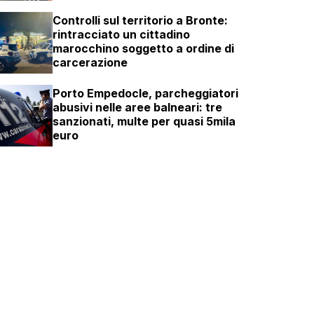
Controlli sul territorio a Bronte:
rintracciato un cittadino
marocchino soggetto a ordine di
carcerazione
Porto Empedocle, parcheggiatori
abusivi nelle aree balneari: tre
sanzionati, multe per quasi 5mila
euro