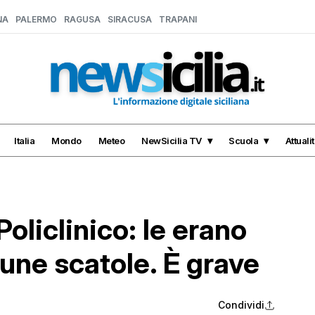
NA
PALERMO
RAGUSA
SIRACUSA
TRAPANI
Italia
Mondo
Meteo
NewSicilia TV
Scuola
Attuali
Policlinico: le erano
une scatole. È grave
Condividi