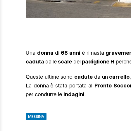
Una
donna
di
68 anni
è rimasta
gravemen
caduta
dalle
scale
del
padiglione H
perch
Queste ultime sono
cadute
da un
carrello
La donna
è stata portata al
Pronto Socco
per condurre le
indagini
.
MESSINA