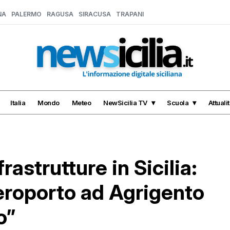
NA
PALERMO
RAGUSA
SIRACUSA
TRAPANI
Italia
Mondo
Meteo
NewSicilia TV
Scuola
Attuali
frastrutture in Sicilia:
aeroporto ad Agrigento
o”