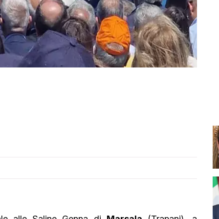
ale alle Saline Genna di
Marsala
(Trapani), a