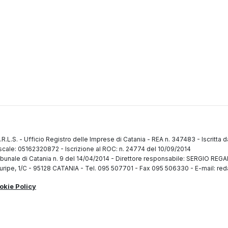
.R.L.S.
-
Ufficio Registro delle Imprese di Catania
-
REA n. 347483
-
Iscritta 
fiscale: 05162320872
-
Iscrizione al ROC: n. 24774 del 10/09/2014
ibunale di Catania n. 9 del 14/04/2014
-
Direttore responsabile: SERGIO RE
uripe, 1/C
-
95128 CATANIA
-
Tel. 095 507701 - Fax 095 506330
-
E-mail: red
okie Policy