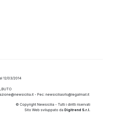
dal 12/03/2014
GALBUTO
azione@newsicilia.it
-
Pec: newsiciliasrls@legalmail.it
© Copyright Newsicilia - Tutti i diritti riservati
Sito Web sviluppato da
Digitrend S.r.l.