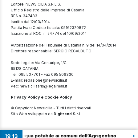
Editore: NEWSICILIA S.R.L.S.
Ufficio Registro delle Imprese di Catania
REA n. 347483
Iscritta dal 12/03/2014
Partita Iva e Codice fiscale: 05162320872
Iscrizione al ROC: n. 24774 del 10/09/2014
Autorizzazione del Tribunale di Catania n. 9 del 14/04/2014
Direttore responsabile: SERGIO REGALBUTO
Sede legale: Via Centuripe, 1/C
95128 CATANIA
Tel. 095 507701 - Fax 095 506330
E-mail: redazione@newsicilia.it
Pec: newsiciliasrls@legalmail.it
Privacy Policy e Cookie Policy
© Copyright Newsicilia - Tutti i diritti riservati
Sito Web sviluppato da
Digitrend S.r.l.
•
ntire acqua potabile ai comuni dell’Agrigentino
19
:
13