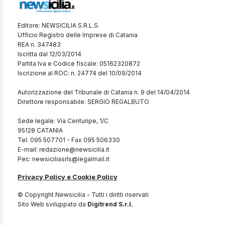
Editore: NEWSICILIA S.R.L.S.
Ufficio Registro delle Imprese di Catania
REA n. 347483
Iscritta dal 12/03/2014
Partita Iva e Codice fiscale: 05162320872
Iscrizione al ROC: n. 24774 del 10/09/2014
Autorizzazione del Tribunale di Catania n. 9 del 14/04/2014
Direttore responsabile: SERGIO REGALBUTO
Sede legale: Via Centuripe, 1/C
95128 CATANIA
Tel. 095 507701 - Fax 095 506330
E-mail: redazione@newsicilia.it
Pec: newsiciliasrls@legalmail.it
Privacy Policy e Cookie Policy
© Copyright Newsicilia - Tutti i diritti riservati
Sito Web sviluppato da
Digitrend S.r.l.