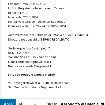
Editore: NEWSICILIA S.R.L.S.
Ufficio Registro delle Imprese di Catania
REA n. 347483
Iscritta dal 12/03/2014
Partita Iva e Codice fiscale: 05162320872
Iscrizione al ROC: n. 24774 del 10/09/2014
Autorizzazione del Tribunale di Catania n. 9 del 14/04/2014
Direttore responsabile: SERGIO REGALBUTO
Sede legale: Via Centuripe, 1/C
95128 CATANIA
Tel. 095 507701 - Fax 095 506330
E-mail: redazione@newsicilia.it
Pec: newsiciliasrls@legalmail.it
Privacy Policy e Cookie Policy
© Copyright Newsicilia - Tutti i diritti riservati
Sito Web sviluppato da
Digitrend S.r.l.
•
a a 19 anni
10:02 - Aeroporto di Catania, di nuo
8
:
37