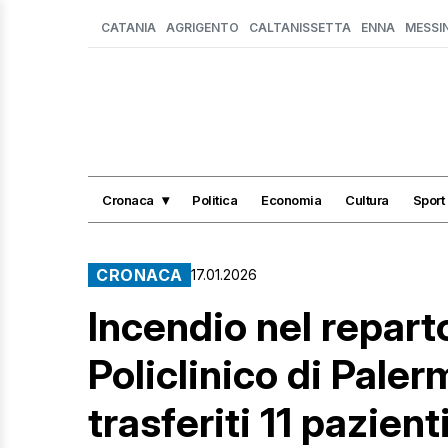
CATANIA
AGRIGENTO
CALTANISSETTA
ENNA
MESSI
Cronaca
Politica
Economia
Cultura
Sport
CRONACA
17.01.2026
Incendio nel repart
Policlinico di Paler
trasferiti 11 pazient