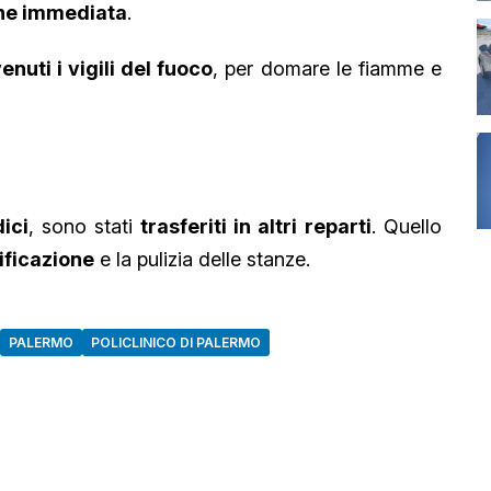
ne immediata
.
enuti i vigili del fuoco
, per domare le fiamme e
ici
, sono stati
trasferiti in altri reparti
. Quello
ificazione
e la pulizia delle stanze.
PALERMO
POLICLINICO DI PALERMO