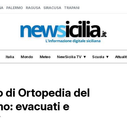
NA
PALERMO
RAGUSA
SIRACUSA
TRAPANI
Italia
Mondo
Meteo
NewSicilia TV
Scuola
Attuali
o di Ortopedia del
mo: evacuati e
i