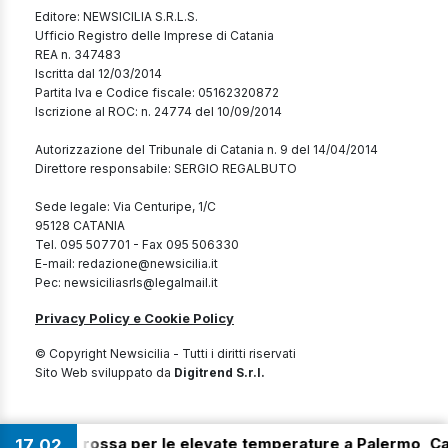
Editore: NEWSICILIA S.R.L.S.
Ufficio Registro delle Imprese di Catania
REA n. 347483
Iscritta dal 12/03/2014
Partita Iva e Codice fiscale: 05162320872
Iscrizione al ROC: n. 24774 del 10/09/2014
Autorizzazione del Tribunale di Catania n. 9 del 14/04/2014
Direttore responsabile: SERGIO REGALBUTO
Sede legale: Via Centuripe, 1/C
95128 CATANIA
Tel. 095 507701 - Fax 095 506330
E-mail: redazione@newsicilia.it
Pec: newsiciliasrls@legalmail.it
Privacy Policy e Cookie Policy
© Copyright Newsicilia - Tutti i diritti riservati
Sito Web sviluppato da
Digitrend S.r.l.
ia. Allerta rossa per le elevate temperature a Palermo, Cat
17
02