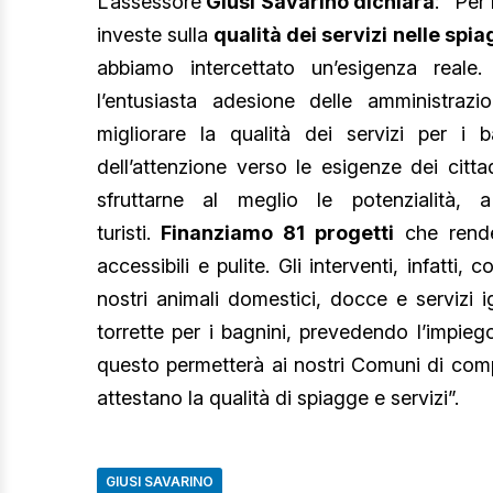
L’assessore
Giusi Savarino dichiara
: “Per
investe sulla
qualità dei servizi nelle spi
abbiamo intercettato un’esigenza reale.
l’entusiasta adesione delle amministraz
migliorare la qualità dei servizi per i b
dell’attenzione verso le esigenze dei citta
sfruttarne al meglio le potenzialità, 
turisti.
Finanziamo 81 progetti
che render
accessibili e pulite. Gli interventi, infatt
nostri animali domestici, docce e servizi i
torrette per i bagnini, prevedendo l’impieg
questo permetterà ai nostri Comuni di comp
attestano la qualità di spiagge e servizi”.
GIUSI SAVARINO