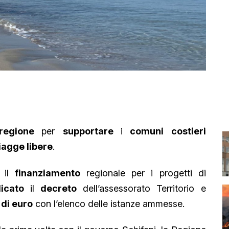
regione
per
supportare
i
comuni costieri
iagge libere
.
o
il
finanziamento
regionale per i progetti di
licato
il
decreto
dell’assessorato Territorio e
 di euro
con l’elenco delle istanze ammesse.