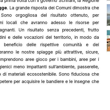
 la prima volta con il governo Schifani, la Regione
agge
. La grande risposta dei Comuni dimostra che
 Sono orgogliosa del risultato ottenuto, per
ioni locali che avranno adesso le risorse per
agnanti. Un risultato senza precedenti, frutto
dini e delle vocazioni del territorio, in modo da
a beneficio delle rispettive comunità e dei
anno le nostre spiagge più attrattive, sicure,
i, comprendono aree gioco per i bambini, aree per i
gienici meno impattanti sull’ambiente, passerelle,
o di materiali ecosostenibile. Sono fiduciosa che
etere per acquisire le bandiere e le insegne che