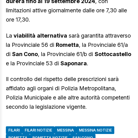
durerà fino al 19 settembre 2024
, con
limitazioni attive giornalmente dalle ore 7,30 alle
ore 17,30.
La
viabilità
alternativa
sarà garantita attraverso
la Provinciale 56 di
Rometta
, la Provinciale 61/a
di
San Cono
, la Provinciale 61/b di
Sottocastello
e la Provinciale 53 di
Saponara
.
Il controllo del rispetto delle prescrizioni sarà
affidato agli organi di Polizia Metropolitana,
Polizia Municipale e alle altre autorità competenti
secondo la legislazione vigente.
FILARI
FILARI NOTIZIE
MESSINA
MESSINA NOTIZIE
ROMETTA
ROMETTA NOTIZIE
SAN CONO