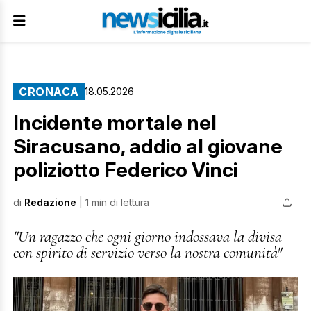
CRONACA
18.05.2026
Incidente mortale nel
Siracusano, addio al giovane
poliziotto Federico Vinci
di
Redazione
| 1 min di lettura
"Un ragazzo che ogni giorno indossava la divisa
con spirito di servizio verso la nostra comunità"