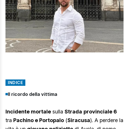
INDICE
Il ricordo della vittima
Incidente mortale
sulla
Strada
provinciale 6
tra
Pachino e Portopalo
(
Siracusa
). A perdere la
vita è un
giovane
poliziotto
di Avola, di nome