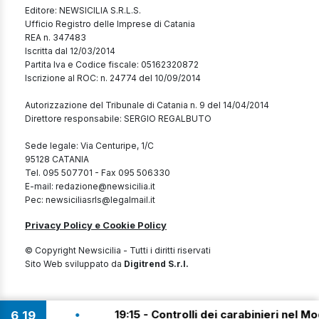
Editore: NEWSICILIA S.R.L.S.
Ufficio Registro delle Imprese di Catania
REA n. 347483
Iscritta dal 12/03/2014
Partita Iva e Codice fiscale: 05162320872
Iscrizione al ROC: n. 24774 del 10/09/2014
Autorizzazione del Tribunale di Catania n. 9 del 14/04/2014
Direttore responsabile: SERGIO REGALBUTO
Sede legale: Via Centuripe, 1/C
95128 CATANIA
Tel. 095 507701 - Fax 095 506330
E-mail: redazione@newsicilia.it
Pec: newsiciliasrls@legalmail.it
Privacy Policy e Cookie Policy
© Copyright Newsicilia - Tutti i diritti riservati
Sito Web sviluppato da
Digitrend S.r.l.
•
anti!
19:15 - Controlli dei carabinieri nel Modi
6
19