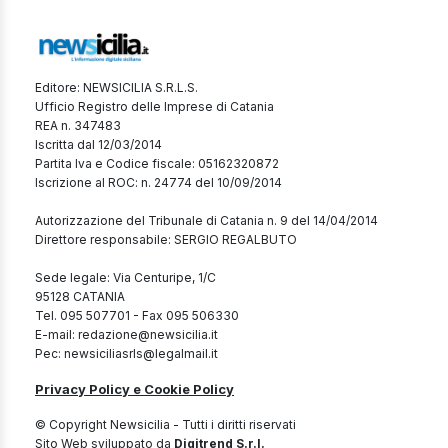
Editore: NEWSICILIA S.R.L.S.
Ufficio Registro delle Imprese di Catania
REA n. 347483
Iscritta dal 12/03/2014
Partita Iva e Codice fiscale: 05162320872
Iscrizione al ROC: n. 24774 del 10/09/2014
Autorizzazione del Tribunale di Catania n. 9 del 14/04/2014
Direttore responsabile: SERGIO REGALBUTO
Sede legale: Via Centuripe, 1/C
95128 CATANIA
Tel. 095 507701 - Fax 095 506330
E-mail: redazione@newsicilia.it
Pec: newsiciliasrls@legalmail.it
Privacy Policy e Cookie Policy
© Copyright Newsicilia - Tutti i diritti riservati
Sito Web sviluppato da
Digitrend S.r.l.