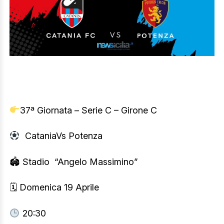
37
ª Giornata – Serie C – Girone C
CataniaVs Potenza
🏟
Stadio
“Angelo Massimino”
🗓
Domenica 19 Aprile
20:30