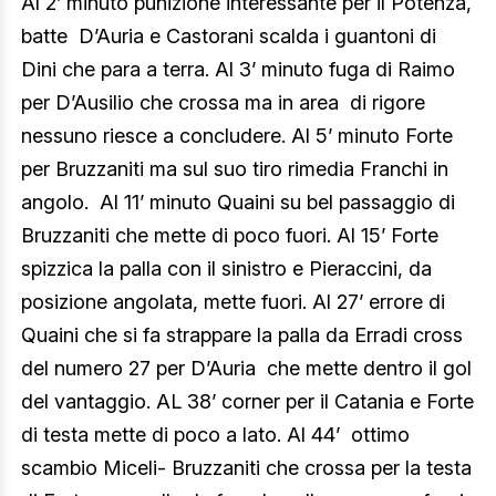
Al 2’ minuto punizione interessante per il Potenza,
batte
D’Auria e Castorani scalda i guantoni di
Dini che para a terra. Al 3’ minuto fuga di Raimo
per D’Ausilio che crossa ma in area
di rigore
nessuno riesce a concludere. Al 5’ minuto Forte
per Bruzzaniti ma sul suo tiro rimedia Franchi in
angolo.
Al 11’ minuto Quaini su bel passaggio di
Bruzzaniti che mette di poco fuori. Al 15’ Forte
spizzica la palla con il sinistro e Pieraccini, da
posizione angolata, mette fuori. Al 27’ errore di
Quaini che si fa strappare la palla da Erradi cross
del numero 27 per D’Auria
che mette dentro il gol
del vantaggio. AL 38’ corner per il Catania e Forte
di testa mette di poco a lato. Al 44’
ottimo
scambio Miceli- Bruzzaniti che crossa per la testa