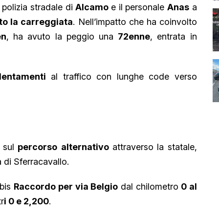
a polizia stradale di
Alcamo
e il personale
Anas
a
to la carreggiata
. Nell’impatto che ha coinvolto
en
, ha avuto la peggio una
72enne
, entrata in
llentamenti
al traffico con lunghe code verso
e sul
percorso
alternativo
attraverso la statale,
a di Sferracavallo.
 bis
Raccordo per via Belgio
dal chilometro
0 al
tr
i 0 e 2,200
.