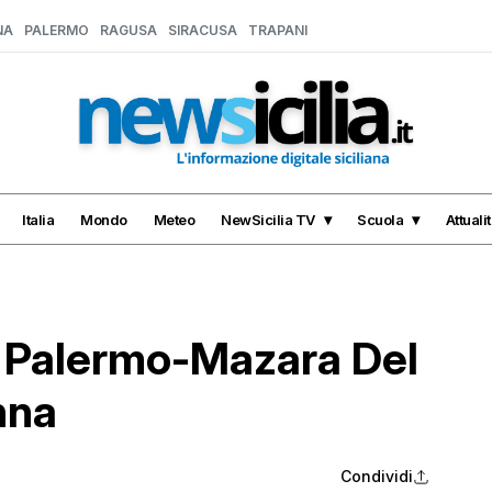
NA
PALERMO
RAGUSA
SIRACUSA
TRAPANI
Italia
Mondo
Meteo
NewSicilia TV
Scuola
Attuali
9 Palermo-Mazara Del
nna
Condividi