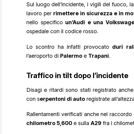
Sul luogo dell’incidente, i vigili del fuoco, l
lavoro per
rimettere in sicurezza e in mo
nello specifico
un’Audi e una Volkswag
ospedale con il codice rosso.
Lo scontro ha infatti provocato
duri
ra
l’aeroporto di
Palermo
e
Trapani
.
Traffico in tilt dopo l’incidente
Disagi e ritardi sono stati registrato anch
con s
erpentoni di auto
registrate all’altezz
Rallentamenti verificati anche nel raccordo
chilometro 5,600
e sulla
A29
fra i chilome