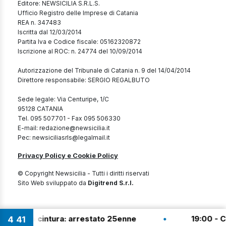
Editore: NEWSICILIA S.R.L.S.
Ufficio Registro delle Imprese di Catania
REA n. 347483
Iscritta dal 12/03/2014
Partita Iva e Codice fiscale: 05162320872
Iscrizione al ROC: n. 24774 del 10/09/2014
Autorizzazione del Tribunale di Catania n. 9 del 14/04/2014
Direttore responsabile: SERGIO REGALBUTO
Sede legale: Via Centuripe, 1/C
95128 CATANIA
Tel. 095 507701 - Fax 095 506330
E-mail: redazione@newsicilia.it
Pec: newsiciliasrls@legalmail.it
Privacy Policy e Cookie Policy
© Copyright Newsicilia - Tutti i diritti riservati
Sito Web sviluppato da
Digitrend S.r.l.
•
ta nella cintura: arrestato 25enne
19:00 - Cro
4
41