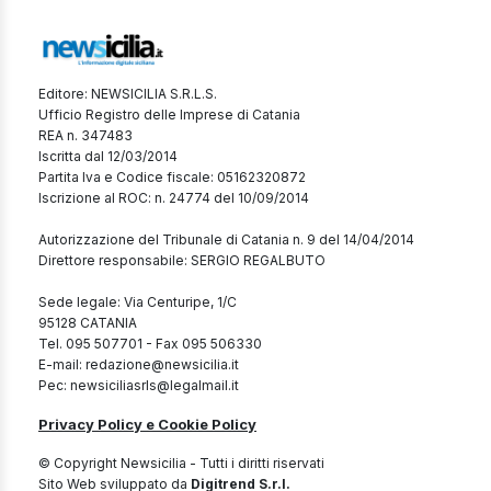
Editore: NEWSICILIA S.R.L.S.
Ufficio Registro delle Imprese di Catania
REA n. 347483
Iscritta dal 12/03/2014
Partita Iva e Codice fiscale: 05162320872
Iscrizione al ROC: n. 24774 del 10/09/2014
Autorizzazione del Tribunale di Catania n. 9 del 14/04/2014
Direttore responsabile: SERGIO REGALBUTO
Sede legale: Via Centuripe, 1/C
95128 CATANIA
Tel. 095 507701 - Fax 095 506330
E-mail: redazione@newsicilia.it
Pec: newsiciliasrls@legalmail.it
Privacy Policy e Cookie Policy
© Copyright Newsicilia - Tutti i diritti riservati
Sito Web sviluppato da
Digitrend S.r.l.